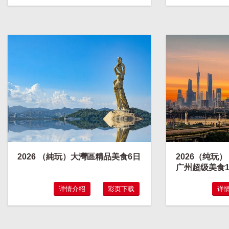
2026 （純玩）大灣區精品美食6日
2026（纯玩
广州超级美食1
详情介绍
彩页下载
详