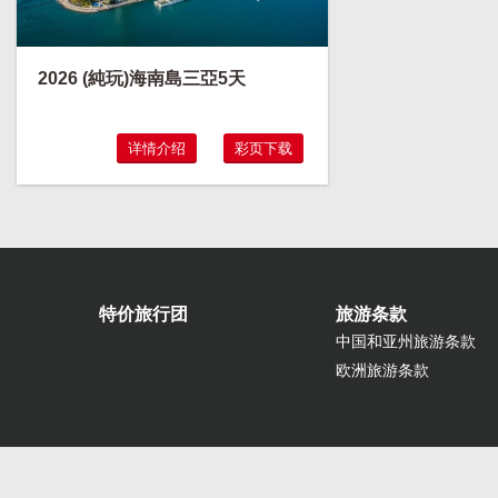
2026 (純玩)海南島三亞5天
详情介绍
彩页下载
特价旅行团
旅游条款
中国和亚州旅游条款
欧洲旅游条款